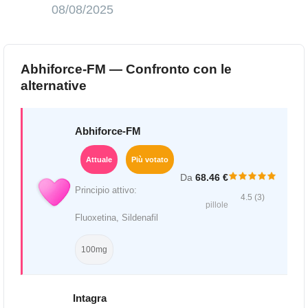
08/08/2025
Abhiforce-FM — Confronto con le
alternative
Abhiforce-FM
Attuale
Più votato
Da
68.46 €
Principio attivo:
4.5 (3)
pillole
Fluoxetina, Sildenafil
100mg
Intagra