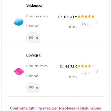
Sildamax
Principio attivo:
Da
106.41 €
4.5 (3)
Sildenafil
pillole
100mg
Lovegra
Principio attivo:
Da
65.72 €
4.4 (3)
Sildenafil
pillole
100mg
Confronta tutti i farmaci per Risolvere la Disfunzione