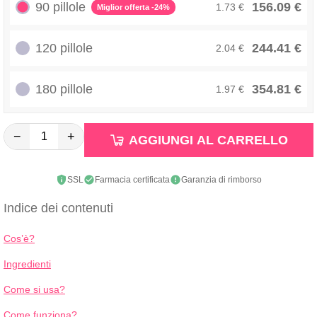
90 pillole
156.09 €
1.73 €
Miglior offerta -24%
120 pillole
244.41 €
2.04 €
180 pillole
354.81 €
1.97 €
−
+
AGGIUNGI AL CARRELLO
SSL
Farmacia certificata
Garanzia di rimborso
Indice dei contenuti
Cos’è?
Ingredienti
Come si usa?
Come funziona?