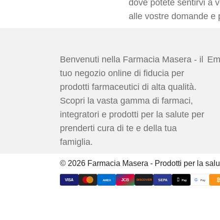
dove potete sentirvi a v
alle vostre domande e pe
Benvenuti nella Farmacia Masera - il
Ema
tuo negozio online di fiducia per
prodotti farmaceutici di alta qualità.
Scopri la vasta gamma di farmaci,
integratori e prodotti per la salute per
prenderti cura di te e della tua
famiglia.
© 2026 Farmacia Masera - Prodotti per la salut

VISA
JCB
G
AMEX
SEPA
Pay
Pay
DISCOVER