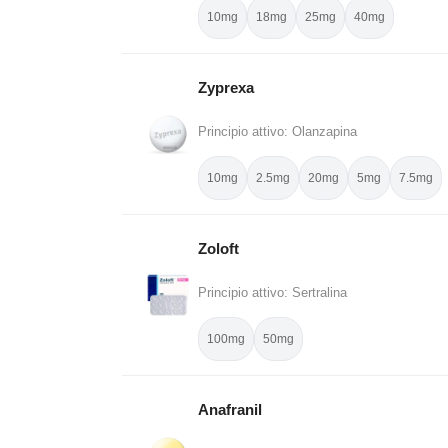
10mg
18mg
25mg
40mg
Zyprexa
Principio attivo: Olanzapina
10mg
2.5mg
20mg
5mg
7.5mg
Zoloft
Principio attivo: Sertralina
100mg
50mg
Anafranil