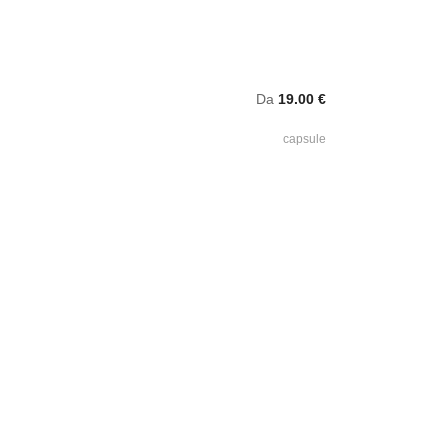
Da
19.00 €
capsule