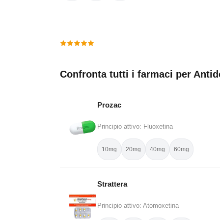
Confronta tutti i farmaci per Anti
Prozac
Principio attivo: Fluoxetina
10mg
20mg
40mg
60mg
Strattera
Principio attivo: Atomoxetina