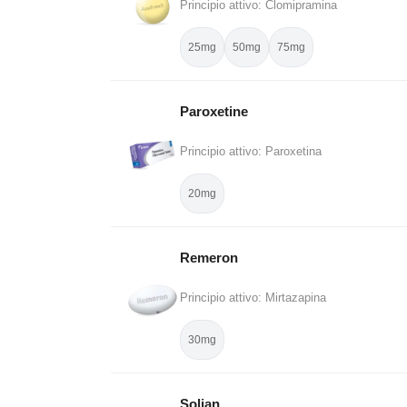
Principio attivo: Clomipramina
25mg
50mg
75mg
Paroxetine
Principio attivo: Paroxetina
20mg
Remeron
Principio attivo: Mirtazapina
30mg
Solian