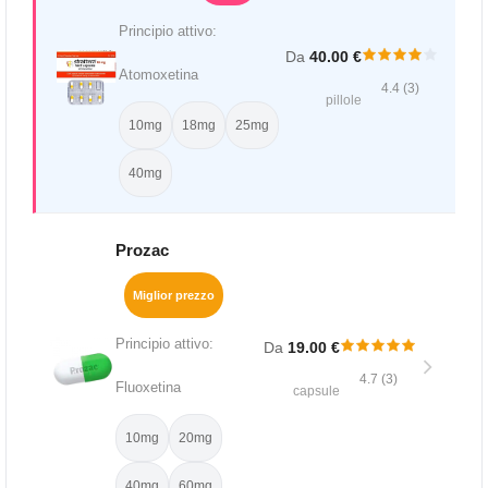
Principio attivo:
Da
40.00 €
Atomoxetina
4.4 (3)
pillole
10mg
18mg
25mg
40mg
Prozac
Miglior prezzo
Principio attivo:
Da
19.00 €
4.7 (3)
Fluoxetina
capsule
10mg
20mg
40mg
60mg