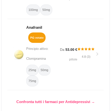
100mg
50mg
Anafranil
Più votato
Principio attivo:
Da
53.00 €
4.8 (3)
Clomipramina
pillole
25mg
50mg
75mg
Confronta tutti i farmaci per Antidepressivi →