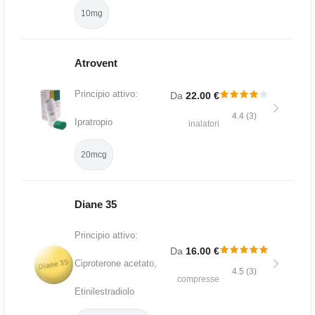
10mg
Atrovent
Principio attivo:
Da
22.00 €
4.4 (3)
Ipratropio
inalatori
20mcg
Diane 35
Principio attivo:
Da
16.00 €
Ciproterone acetato,
4.5 (3)
compresse
Etinilestradiolo