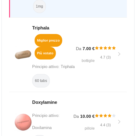
1mg
Triphala
Miglior prezzo
Da
7.00 €
Più votato
4.7 (3)
bottiglie
Principio attivo: Triphala
60 tabs
Doxylamine
Principio attivo:
Da
10.00 €
4.4 (3)
Doxilamina
pillole