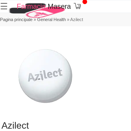
☰
Farmacia
Masera
Pagina principale
»
General Health
»
Azilect
Azilect