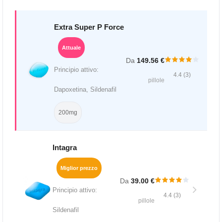
Extra Super P Force
Attuale
Da
149.56 €
Principio attivo:
4.4 (3)
pillole
Dapoxetina, Sildenafil
200mg
Intagra
Miglior prezzo
Da
39.00 €
Principio attivo:
4.4 (3)
pillole
Sildenafil