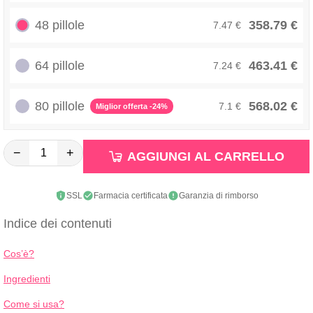
48 pillole
358.79 €
7.47 €
64 pillole
463.41 €
7.24 €
80 pillole
568.02 €
7.1 €
Miglior offerta -24%
−
+
AGGIUNGI AL CARRELLO
SSL
Farmacia certificata
Garanzia di rimborso
Indice dei contenuti
Cos’è?
Ingredienti
Come si usa?