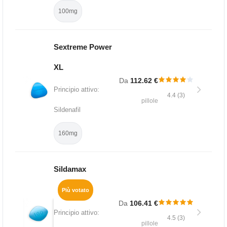
100mg
Sextreme Power
XL
Da
112.62 €
Principio attivo:
4.4 (3)
pillole
Sildenafil
160mg
Sildamax
Più votato
Da
106.41 €
Principio attivo:
4.5 (3)
pillole