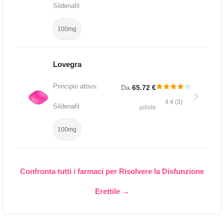
Sildenafil
100mg
Lovegra
Principio attivo:
Da
65.72 €
4.4 (3)
Sildenafil
pillole
100mg
Confronta tutti i farmaci per Risolvere la Disfunzione
Erettile →