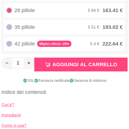
28 pillole
163.41 €
5.84 €
35 pillole
193.02 €
5.51 €
42 pillole
222.64 €
5.3 €
Miglior offerta -29%
−
+
AGGIUNGI AL CARRELLO
SSL
Farmacia certificata
Garanzia di rimborso
Indice dei contenuti
Cos’è?
Ingredienti
Come si usa?