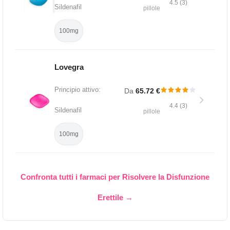
4.5 (3)
Sildenafil
pillole
100mg
Lovegra
Principio attivo:
Da
65.72 €
4.4 (3)
Sildenafil
pillole
100mg
Confronta tutti i farmaci per Risolvere la Disfunzione
Erettile →