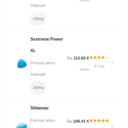
pillole
Sildenafil
100mg
Sextreme Power
XL
Da
112.62 €
Principio attivo:
4.4 (3)
pillole
Sildenafil
160mg
Sildamax
Principio attivo:
Da
106.41 €