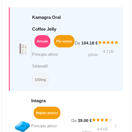
Kamagra Oral
Coffee Jelly
Attuale
Più votato
Da
104.18 €
4.7 (3)
Principio attivo:
pillole
Sildenafil
100mg
Intagra
Miglior prezzo
Da
39.00 €
Principio attivo:
4.4 (3)