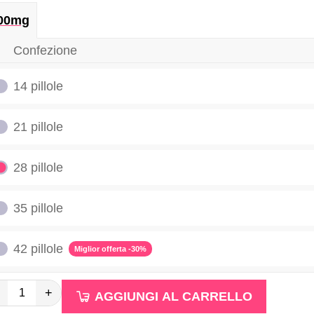
00mg
Confezione
14 pillole
21 pillole
28 pillole
35 pillole
42 pillole
Miglior offerta -30%
+
AGGIUNGI AL CARRELLO