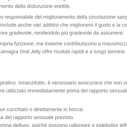
amento della disfunzione erettile.
attivo responsabile del miglioramento della circolazione sa
include anche vari additivi che migliorano il gusto e la 
pore gradevole, rendendolo più gradevole da assumere.
opria funzione, ma insieme contribuiscono a massimizzar
agra Oral Jelly offre risultati rapidi e a lungo termine.
ratico. Innanzitutto, è necessario assicurarsi che non v
ssere utilizzato immediatamente prima del rapporto sessua
 un cucchiaio o direttamente in bocca.
a del rapporto sessuale previsto.
 prima delluso, poiché possono rallentare o indebolire lef