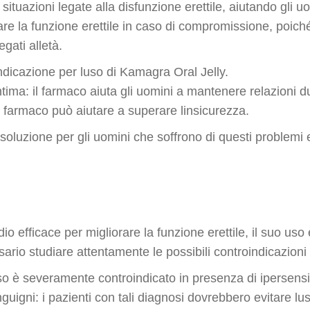
situazioni legate alla disfunzione erettile, aiutando gli uom
tinare la funzione erettile in caso di compromissione, poic
egati alletà.
 indicazione per luso di Kamagra Oral Jelly.
intima: il farmaco aiuta gli uomini a mantenere relazioni d
l farmaco può aiutare a superare linsicurezza.
luzione per gli uomini che soffrono di questi problemi e 
efficace per migliorare la funzione erettile, il suo uso è
ario studiare attentamente le possibili controindicazion
so è severamente controindicato in presenza di ipersensib
guigni: i pazienti con tali diagnosi dovrebbero evitare lu