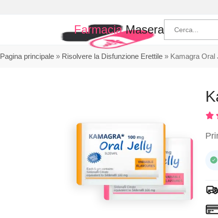
Farmacia
Masera
Pagina principale
»
Risolvere la Disfunzione Erettile
»
Kamagra Oral J
K
Pri