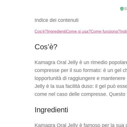
S
Indice dei contenuti
Cos’è?
Ingredienti
Come si usa?
Come funziona?
Ind
Cos’è?
Kamagra Oral Jelly è un rimedio popolare u
compresse per il suo formato: è un gel ch
lopportunità di raggiungere e mantenere 
Jelly è la sua facilità duso: il gel può 
come nel caso delle compresse. Questo l
Ingredienti
Kamagra Oral Jelly è famoso per la sua com