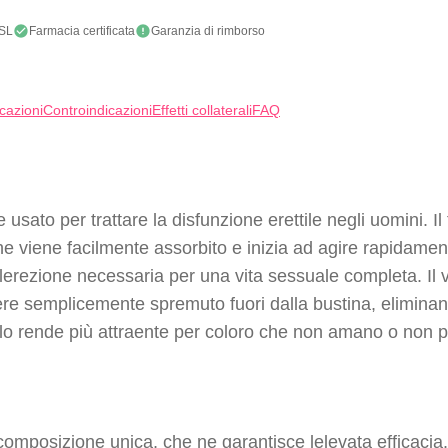
SL
Farmacia certificata
Garanzia di rimborso
icazioni
Controindicazioni
Effetti collaterali
FAQ
sato per trattare la disfunzione erettile negli uomini. Il 
e viene facilmente assorbito e inizia ad agire rapidamen
lerezione necessaria per una vita sessuale completa. Il 
essere semplicemente spremuto fuori dalla bustina, elimina
o rende più attraente per coloro che non amano o non p
posizione unica, che ne garantisce lelevata efficacia. Il p