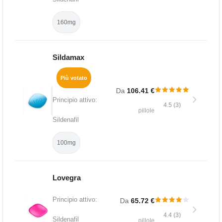
160mg
Sildamax
Più votato
Da
106.41 €
Principio attivo:
4.5 (3)
pillole
Sildenafil
100mg
Lovegra
Principio attivo:
Da
65.72 €
4.4 (3)
Sildenafil
pillole