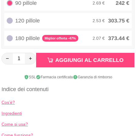
90 pillole
242 €
2.69 €
120 pillole
303.75 €
2.53 €
180 pillole
373.44 €
2.07 €
Miglior offerta -47%
−
+
AGGIUNGI AL CARRELLO
SSL
Farmacia certificata
Garanzia di rimborso
Indice dei contenuti
Cos’è?
Ingredienti
Come si usa?
Come funziona?