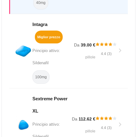
40mg
Intagra
Miglior prezzo
Da
39.00 €
Principio attivo:
4.4 (3)
pillole
Sildenafil
100mg
Sextreme Power
XL
Da
112.62 €
Principio attivo:
4.4 (3)
pillole
Sildenafil