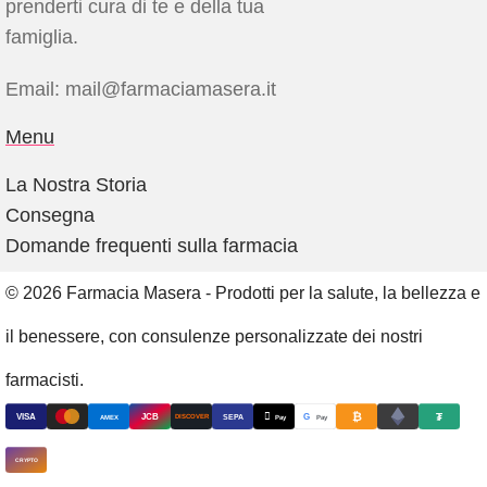
prenderti cura di te e della tua
famiglia.
Email: mail@farmaciamasera.it
Menu
La Nostra Storia
Consegna
Domande frequenti sulla farmacia
© 2026 Farmacia Masera - Prodotti per la salute, la bellezza e
il benessere, con consulenze personalizzate dei nostri
farmacisti.
₿

₮
VISA
JCB
G
AMEX
SEPA
Pay
Pay
DISCOVER
CRYPTO