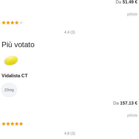
Da
51.49 €
pillole
4.4 (3)
Più votato
Vidalista CT
20mg
Da
157.13 €
pillole
4.8 (3)