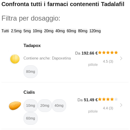
Confronta tutti i farmaci contenenti Tadalafil
Filtra per dosaggio:
Tutti
2.5mg
5mg
10mg
20mg
40mg
60mg
80mg
120mg
Tadapox
Da
192.66 €
Contiene anche: Dapoxetina
4.5 (3)
pillole
80mg
Cialis
Da
51.49 €
10mg
20mg
40mg
4.4 (3)
pillole
60mg