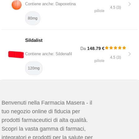
Contiene anche: Dapoxetina
4.5 (3)
pillole
80mg
Sildalist
Da
148.79 €
Contiene anche: Sildenafil
4.5 (3)
pillole
120mg
Benvenuti nella Farmacia Masera - il
tuo negozio online di fiducia per
prodotti farmaceutici di alta qualità.
Scopri la vasta gamma di farmaci,
integratori e prodotti per la salute per