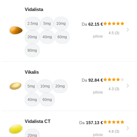
Vidalista
2.5mg
5mg
10mg
Da
62.15 €
4.5 (3)
pillole
20mg
40mg
60mg
80mg
Vikalis
Da
92.84 €
5mg
10mg
20mg
4.3 (3)
pillole
40mg
60mg
Vidalista CT
Da
157.13 €
4.8 (3)
pillole
20mg