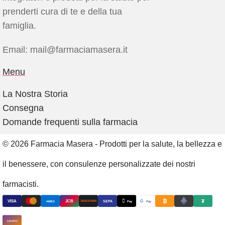
prenderti cura di te e della tua
famiglia.
Email: mail@farmaciamasera.it
Menu
La Nostra Storia
Consegna
Domande frequenti sulla farmacia
© 2026 Farmacia Masera - Prodotti per la salute, la bellezza e
il benessere, con consulenze personalizzate dei nostri
farmacisti.
₿

₮
VISA
JCB
G
AMEX
SEPA
Pay
Pay
DISCOVER
CRYPTO