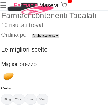
☰
Farmacia
Masera
Farmaci contenenti
Tadalafil
10 risultati trovati
Ordina per:
Le migliori scelte
Miglior prezzo
Cialis
10mg
20mg
40mg
60mg