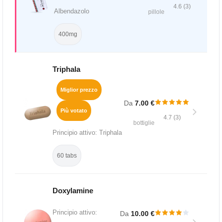
4.6 (3)
Albendazolo
pillole
400mg
Triphala
Miglior prezzo
Da
7.00 €
Più votato
4.7 (3)
bottiglie
Principio attivo: Triphala
60 tabs
Doxylamine
Principio attivo:
Da
10.00 €