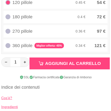
120 pillole
54 €
0.45 €
180 pillole
72 €
0.4 €
270 pillole
97 €
0.36 €
360 pillole
121 €
0.34 €
Miglior offerta -45%
−
+
AGGIUNGI AL CARRELLO
SSL
Farmacia certificata
Garanzia di rimborso
Indice dei contenuti
Cos’è?
Ingredienti