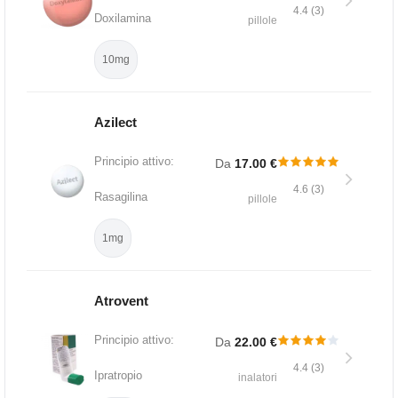
4.4 (3)
Doxilamina
pillole
10mg
Azilect
Principio attivo:
Da
17.00 €
4.6 (3)
Rasagilina
pillole
1mg
Atrovent
Principio attivo:
Da
22.00 €
4.4 (3)
Ipratropio
inalatori