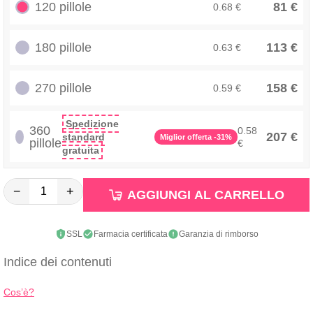
120 pillole
81 €
0.68 €
180 pillole
113 €
0.63 €
270 pillole
158 €
0.59 €
Spedizione
360
0.58
207 €
standard
Miglior offerta -31%
pillole
€
gratuita
−
+
AGGIUNGI AL CARRELLO
SSL
Farmacia certificata
Garanzia di rimborso
Indice dei contenuti
Cos’è?