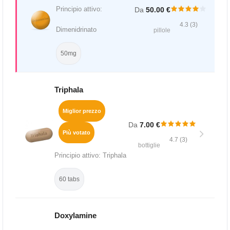
Principio attivo:
Da
50.00 €
4.3 (3)
Dimenidrinato
pillole
50mg
Triphala
Miglior prezzo
Da
7.00 €
Più votato
4.7 (3)
bottiglie
Principio attivo: Triphala
60 tabs
Doxylamine