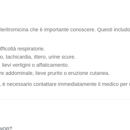
i alleritromicina che è importante conoscere. Questi inclu
ficoltà respiratorie.
, tachicardia, ittero, urine scure.
 lievi vertigini o affaticamento.
ore addominale, lieve prurito o eruzione cutanea.
i, è necessario contattare immediatamente il medico per u
ycin?