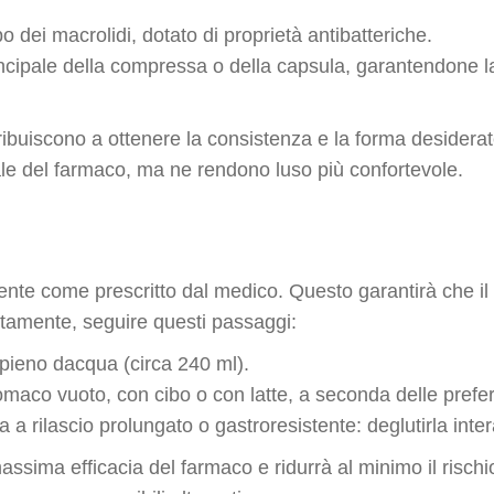
o dei macrolidi, dotato di proprietà antibatteriche.
rincipale della compressa o della capsula, garantendone la
ribuiscono a ottenere la consistenza e la forma desiderate
ale del farmaco, ma ne rendono luso più confortevole.
nte come prescritto dal medico. Questo garantirà che il tr
ttamente, seguire questi passaggi:
pieno dacqua (circa 240 ml).
omaco vuoto, con cibo o con latte, a seconda delle prefe
 rilascio prolungato o gastroresistente: deglutirla inter
sima efficacia del farmaco e ridurrà al minimo il rischio di 