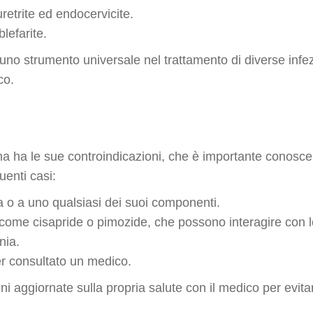
 uretrite ed endocervicite.
lefarite.
uno strumento universale nel trattamento di diverse infe
co.
na ha le sue controindicazioni, che è importante conoscere
enti casi:
ina o a uno qualsiasi dei suoi componenti.
come cisapride o pimozide, che possono interagire con le
nia.
er consultato un medico.
ni aggiornate sulla propria salute con il medico per evita