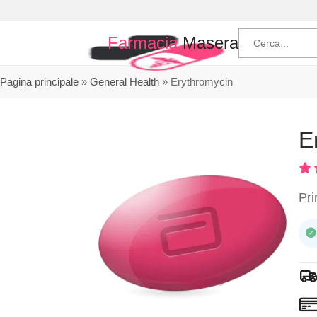
Farmacia
Masera
Pagina principale
»
General Health
»
Erythromycin
E
Pri