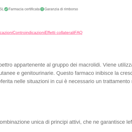
SL
Farmacia certificata
Garanzia di rimborso
icazioni
Controindicazioni
Effetti collaterali
FAQ
ettro appartenente al gruppo dei macrolidi. Viene utilizza
, cutanee e genitourinarie. Questo farmaco inibisce la cres
eferita nelle situazioni in cui è necessario un trattamento
.
inazione unica di principi attivi, che ne garantisce leffic