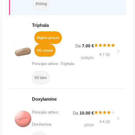
850mg
Triphala
Miglior prezzo
Da
7.00 €
Più votato
4.7 (3)
bottiglie
Principio attivo: Triphala
60 tabs
Doxylamine
Principio attivo:
Da
10.00 €
4.4 (3)
Doxilamina
pillole