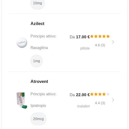
10mg
Azilect
Principio attivo:
Da
17.00 €
4.6 (3)
Rasagilina
pillole
1mg
Atrovent
Principio attivo:
Da
22.00 €
4.4 (3)
Ipratropio
inalatori
20mcg