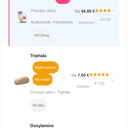
Principio attivo:
Da
42.00 €
4.3 (3)
Budesonide, Formoterolo
turbuhaler
164.5mcg
Triphala
Miglior prezzo
Da
7.00 €
Più votato
4.7 (3)
bottiglie
Principio attivo: Triphala
60 tabs
Doxylamine